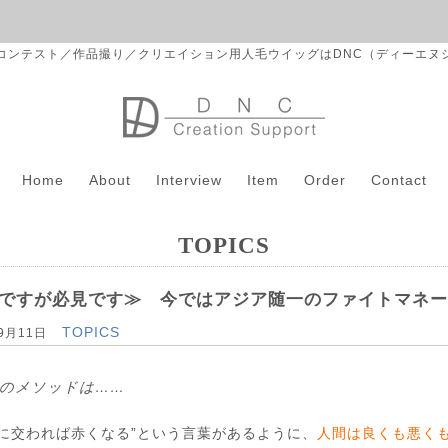
コンテスト／作品撮り／クリエイション用人毛ウイッグはDNC（ディーエヌ
Home
About
Interview
Item
Order
Contact
TOPICS
ですが必見です≫ 今ではアジア随一のファイトマネー
TOPICS
09月11日
目のメソッドは……
に交われば赤くなる”という言葉があるように、
人間は良くも悪く