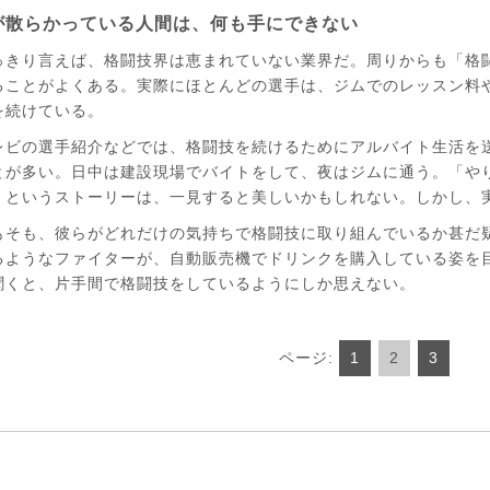
が散らかっている人間は、何も手にできない
きり言えば、格闘技界は恵まれていない業界だ。周りからも「格
ることがよくある。実際にほとんどの選手は、ジムでのレッスン料
を続けている。
ビの選手紹介などでは、格闘技を続けるためにアルバイト生活を
とが多い。日中は建設現場でバイトをして、夜はジムに通う。「や
」というストーリーは、一見すると美しいかもしれない。しかし、実
そも、彼らがどれだけの気持ちで格闘技に取り組んでいるか甚だ
るようなファイターが、自動販売機でドリンクを購入している姿を
聞くと、片手間で格闘技をしているようにしか思えない。
ページ:
1
2
3