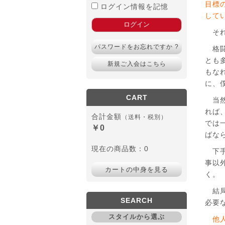
目標
ログイン情報を記憶
して
それ
パスワードをお忘れですか ?
格闘
とも
新規ご入会はこちら
もな
に、
CART
当然
れば
合計金額
（送料・税別）
では
￥0
ばな
現在の商品数：0
下手
事以
カートの中身を見る
く。
結局
SEARCH
必要
スタイルから選ぶ
他