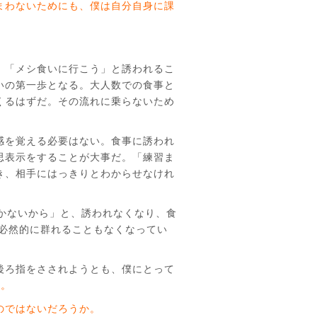
まわないためにも、僕は自分自身に課
。「メシ食いに行こう」と誘われるこ
いの第一歩となる。大人数での食事と
くるはずだ。その流れに乗らないため
感を覚える必要はない。食事に誘われ
思表示をすることが大事だ。「練習ま
き、相手にはっきりとわからせなけれ
かないから」と、誘われなくなり、食
。必然的に群れることもなくなってい
後ろ指をさされようとも、僕にとって
る。
のではないだろうか。