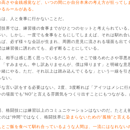
の高さや金銭感覚など、いつの間にか自分本来の考え方が狂ってし
いるルールがある。
は、人と食事に行かないことだ。
技界では、練習後の食事までがひとつのセットと考えられている
多い。しかし、一度でも食事をともにしてしまえば、それは馴れ合
れば、必ず様々な会話が生まれ、周囲の意見に流される場面も出て
僕は練習後に誘われても、必ず断ることにしている。
、相手は感じ悪く思っているだろうが、そこで後ろめたさや罪悪
、「すみません。申し訳ありませんが、僕は帰ります」と明確な意
一緒にやる。ただ、それ以上は踏み込んでくるな」という一線を引
らない。
な言い訳をする必要はない。2度、3度断れば「アイツはメシに行
外の場面でも“NO”と言える雰囲気をつくり出すことにもつながる
、格闘技には練習以上のコミュニケーションはないのだ。たとえ
なのは“仲間”ではなく、格闘技界に
染まらないための“孤独”と言え
人とご飯を食べて馴れ合っているような人間は、一流にはなれない