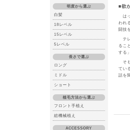
■欲
明度から選ぶ
白髪
はっ
われ
18レベル
闘技
15レベル
テレ
5レベル
るこ
する
長さで選ぶ
そも
ロング
てい
ミドル
話を
ショート
植毛方法から選ぶ
フロント手植え
総機械植え
ACCESSORY