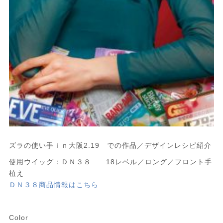
ズラの使い手ｉｎ大阪2.19 での作品／デザインレシピ紹介
使用ウイッグ：ＤＮ３８ 18レベル／ロング／フロント手
植え
ＤＮ３８商品情報はこちら
Color