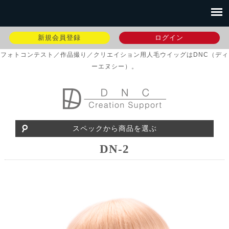
新規会員登録
ログイン
フォトコンテスト／作品撮り／クリエイション用人毛ウイッグはDNC（ディ
ーエヌシー）。
スペックから商品を選ぶ
DN-2